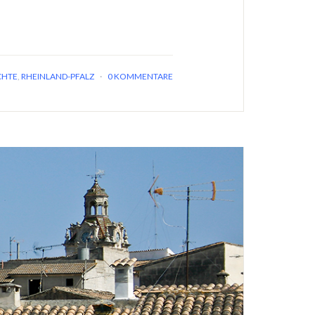
CHTE
,
RHEINLAND-PFALZ
·
0 KOMMENTARE