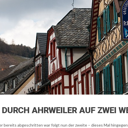
DURCH AHRWEILER AUF ZWEI WEG
 bereits abgeschritten war folgt nun der zweite – dieses Mal hingegen