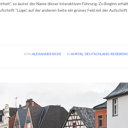
ahrheit”, so lautet der Name dieser interaktiven Führung. Zu Beginn erhä
ufschrift “Lüge”, auf der anderen Seite ein grünes Feld mit der Aufschrif
VON
ALEXANDER RICKE
·
IN
AHRTAL
,
DEUTSCHLAND
,
REISEBERI