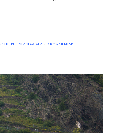
ICHTE
,
RHEINLAND-PFALZ
·
1 KOMMENTAR