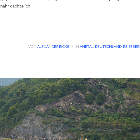
nahr dachte ich
VON
ALEXANDER RICKE
·
IN
AHRTAL
,
DEUTSCHLAND
,
REISEBER