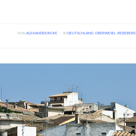
VON
ALEXANDER RICKE
·
IN
DEUTSCHLAND
,
OBERWESEL
,
REISEBERI