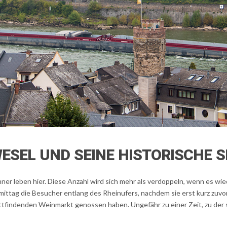
ESEL UND SEINE HISTORISCHE S
r leben hier. Diese Anzahl wird sich mehr als verdoppeln, wenn es wiede
ttag die Besucher entlang des Rheinufers, nachdem sie erst kurz zuvor
ttfindenden Weinmarkt genossen haben. Ungefähr zu einer Zeit, zu der s